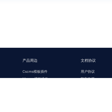
产品周边
文档协议
Cscms模板插件
用户协议
Mccms模板插件
隐私政策
Cscms问答社区
联系我们
Mccms问答社区
许可协议