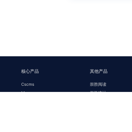
核心产品
其他产品
Cscms
崇胜阅读
Mccms
崇胜统计
崇胜Saas框架
Ctcms
崇胜Saas商城
崇胜AI