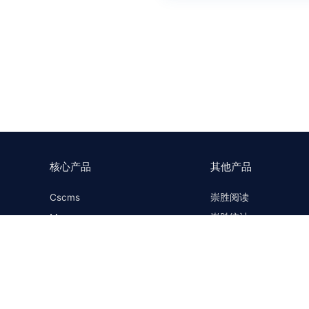
核心产品
其他产品
Cscms
崇胜阅读
Mccms
崇胜统计
崇胜Saas框架
Ctcms
崇胜Saas商城
崇胜AI