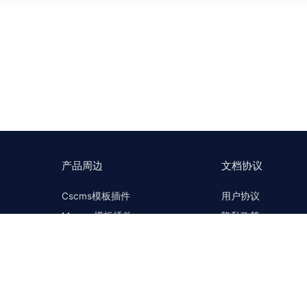
产品周边
文档协议
Cscms模板插件
用户协议
Mccms模板插件
隐私政策
Cscms问答社区
联系我们
Mccms问答社区
许可协议