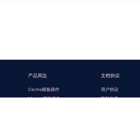
产品周边
文档协议
Cscms模板插件
用户协议
Mccms模板插件
隐私政策
Cscms问答社区
联系我们
Mccms问答社区
许可协议