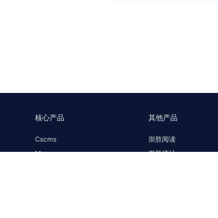
核心产品
其他产品
Cscms
崇胜阅读
Mccms
崇胜统计
崇胜Saas框架
Ctcms
崇胜Saas商城
崇胜AI